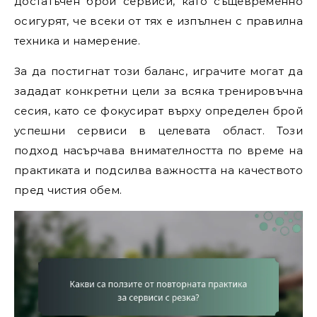
достатъчен брой сервиси, като същевременно
осигурят, че всеки от тях е изпълнен с правилна
техника и намерение.
За да постигнат този баланс, играчите могат да
зададат конкретни цели за всяка тренировъчна
сесия, като се фокусират върху определен брой
успешни сервиси в целевата област. Този
подход насърчава внимателността по време на
практиката и подсилва важността на качеството
пред чистия обем.