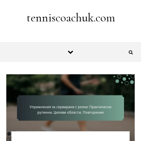
Skip to content
tenniscoachuk.com