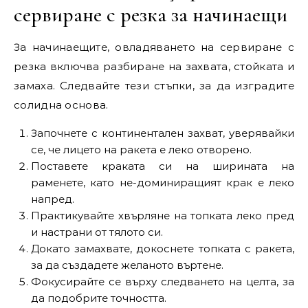
сервиране с резка за начинаещи
За начинаещите, овладяването на сервиране с
резка включва разбиране на захвата, стойката и
замаха. Следвайте тези стъпки, за да изградите
солидна основа.
Започнете с континентален захват, уверявайки
се, че лицето на ракета е леко отворено.
Поставете краката си на ширината на
раменете, като не-доминиращият крак е леко
напред.
Практикувайте хвърляне на топката леко пред
и настрани от тялото си.
Докато замахвате, докоснете топката с ракета,
за да създадете желаното въртене.
Фокусирайте се върху следването на целта, за
да подобрите точността.