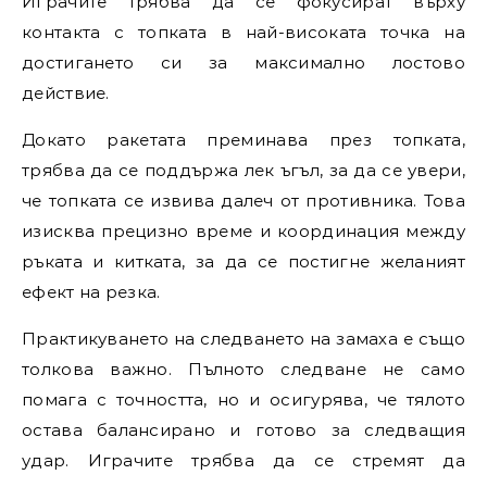
Играчите трябва да се фокусират върху
контакта с топката в най-високата точка на
достигането си за максимално лостово
действие.
Докато ракетата преминава през топката,
трябва да се поддържа лек ъгъл, за да се увери,
че топката се извива далеч от противника. Това
изисква прецизно време и координация между
ръката и китката, за да се постигне желаният
ефект на резка.
Практикуването на следването на замаха е също
толкова важно. Пълното следване не само
помага с точността, но и осигурява, че тялото
остава балансирано и готово за следващия
удар. Играчите трябва да се стремят да