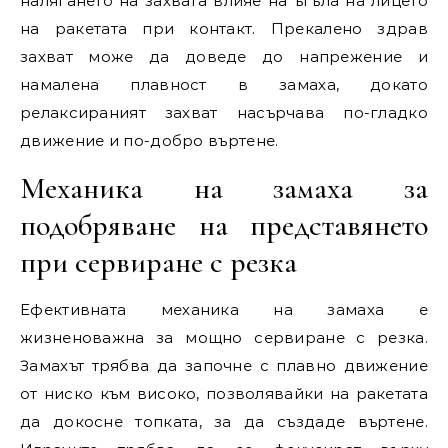
налягането на захвата влияе на ъгъла на лицето
на ракетата при контакт. Прекалено здрав
захват може да доведе до напрежение и
намалена плавност в замаха, докато
релаксираният захват насърчава по-гладко
движение и по-добро въртене.
Механика на замаха за
подобряване на представянето
при сервиране с резка
Ефективната механика на замаха е
жизненоважна за мощно сервиране с резка.
Замахът трябва да започне с плавно движение
от ниско към високо, позволявайки на ракетата
да докосне топката, за да създаде въртене.