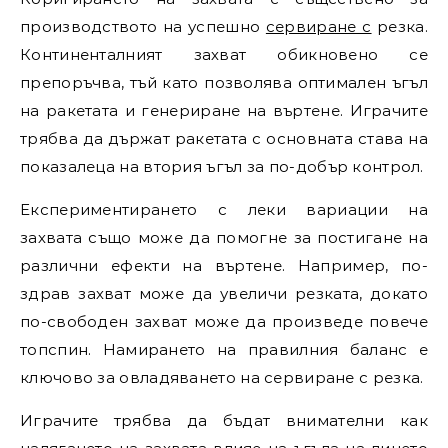
производството на успешно
сервиране с
резка.
Континенталният захват обикновено се
препоръчва, тъй като позволява оптимален ъгъл
на ракетата и генериране на въртене. Играчите
трябва да държат ракетата с основната става на
показалеца на втория ъгъл за по-добър контрол.
Експериментирането с леки вариации на
захвата също може да помогне за постигане на
различни ефекти на въртене. Например, по-
здрав захват може да увеличи резката, докато
по-свободен захват може да произведе повече
топспин. Намирането на правилния баланс е
ключово за овладяването на сервиране с резка.
Играчите трябва да бъдат внимателни как