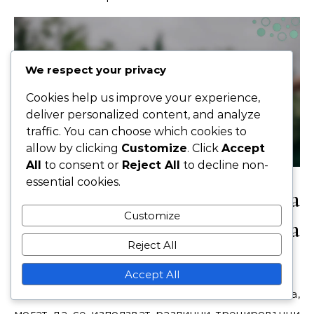
We respect your privacy
Cookies help us improve your experience,
deliver personalized content, and analyze
traffic. You can choose which cookies to
allow by clicking
Customize
. Click
Accept
All
to consent or
Reject All
to decline non-
essential cookies.
Кои инструменти могат да
Customize
подобрят практиката на
Reject All
сервиране с резка?
Accept All
За да подобрите своето сервиране с резка,
могат да се използват различни тренировъчни