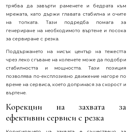
трябва да завърти раменете и бедрата към
мрежата, като държи главата стабилна и очите
на топката. Тази подредба помага за
генериране на необходимото въртене и посока
за сервиране с резка.
Поддържането на нисък център на тежестта
чрез леко сгъване на коленете може да подобри
стабилността и мощността. Тази позиция
позволява по-експлозивно движение нагоре по
време на сервиса, което допринася за скорост и
въртене.
Корекции на захвата за
ефективни сервиси с резка
Коригирането на захвата е съществено за