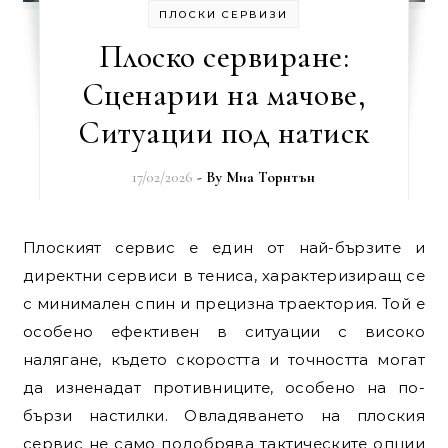
ПЛОСКИ СЕРВИЗИ
Плоско сервиране:
Сценарии на мачове,
Ситуации под натиск
17/02/2026
- By
Миа Торнтън
Плоският сервис е един от най-бързите и
директни сервиси в тениса, характеризиращ се
с минимален спин и прецизна траектория. Той е
особено ефективен в ситуации с високо
налягане, където скоростта и точността могат
да изненадат противниците, особено на по-
бързи настилки. Овладяването на плоския
сервис не само подобрява тактическите опции