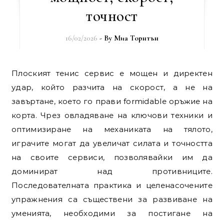
точност
16/02/2026
- By
Миа Торнтън
Плоският тенис сервис е мощен и директен
удар, който разчита на скорост, а не на
завъртане, което го прави formidable оръжие на
корта. Чрез овладяване на ключови техники и
оптимизиране на механиката на тялото,
играчите могат да увеличат силата и точността
на своите сервиси, позволявайки им да
доминират над противниците.
Последователната практика и целенасочените
упражнения са съществени за развиване на
уменията, необходими за постигане на