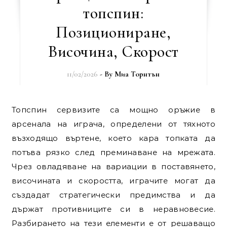
топспин:
Позициониране,
Височина, Скорост
11/02/2026
- By
Миа Торнтън
Топспин сервизите са мощно оръжие в
арсенала на играча, определени от тяхното
възходящо въртене, което кара топката да
потъва рязко след преминаване на мрежата.
Чрез овладяване на вариации в поставянето,
височината и скоростта, играчите могат да
създадат стратегически предимства и да
държат противниците си в неравновесие.
Разбирането на тези елементи е от решаващо