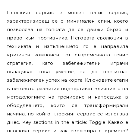
Плоският сервис е мощен тенис сервис,
характеризиращ се с минимален спин, което
позволява на топката да се движи бързо и
право към противника. Неговата еволюция в
техниката и изпълнението го е направила
критичен компонент от съвременната тенис
стратегия, като забележителни играчи
овладяват това умение, за да постигнат
забележителен успех на корта. Ключовите етапи
в неговото развитие подчертават влиянието на
методологиите на трениране и напредъка в
оборудването, които са трансформирали
начина, по който плоският сервис се използва
днес. Key sections in the article: Toggle Какво е
плоският сервис и как еволюира с времето?