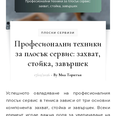
ПЛОСКИ СЕРВИЗИ
Професионални техники
за плосък сервис: захват,
стойка, завършек
17/02/2026
- By
Миа Торнтън
Успешното овладяване на професионалния
плосък сервис в тениса зависи от три основни
компонента: захват, стойка и завършек. Всеки
елемент играе важна роля за увеличаване на