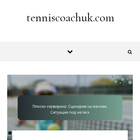
Skip to content
tenniscoachuk.com