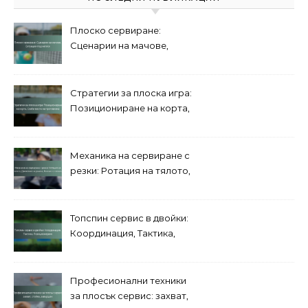
Плоско сервиране:
Сценарии на мачове,
Ситуации под натиск
Стратегии за плоска игра:
Позициониране на корта,
Слаби места на
противника
Механика на сервиране с
резки: Ротация на тялото,
Движение на ръката,
Контакт с топката
Топспин сервис в двойки:
Координация, Тактика,
Позициониране
Професионални техники
за плосък сервис: захват,