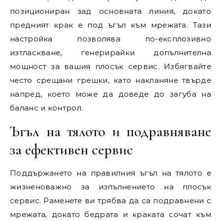
позициониран зад основната линия, докато
предният крак е под ъгъл към мрежата. Тази
настройка позволява по-експлозивно
изтласкване, генерирайки допълнителна
мощност за вашия плосък сервис. Избягвайте
често срещани грешки, като накланяне твърде
напред, което може да доведе до загуба на
баланс и контрол.
Ъгъл на тялото и подравняване
за ефективен сервис
Поддържането на правилния ъгъл на тялото е
жизненоважно за изпълнението на плосък
сервис. Раменете ви трябва да са подравнени с
мрежата, докато бедрата и краката сочат към