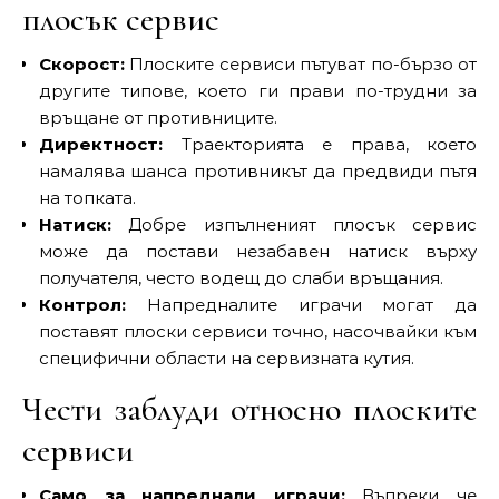
плосък сервис
Скорост:
Плоските сервиси пътуват по-бързо от
другите типове, което ги прави по-трудни за
връщане от противниците.
Директност:
Траекторията е права, което
намалява шанса противникът да предвиди пътя
на топката.
Натиск:
Добре изпълненият плосък сервис
може да постави незабавен натиск върху
получателя, често водещ до слаби връщания.
Контрол:
Напредналите играчи могат да
поставят плоски сервиси точно, насочвайки към
специфични области на сервизната кутия.
Чести заблуди относно плоските
сервиси
Само за напреднали играчи:
Въпреки че