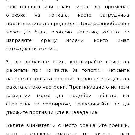
Лек топспин или слайс могат да променят
отскока на топката, което затруднява
противниците да предвидят. Това разнообразие
може да бъде особено полезно, когато се
изправяте срещу играчи, които имат
затруднения с спин.
За да добавите спин, коригирайте ъгъла на
ракетата при контакта. За топспин, четкайте
нагоре по топката; за слайс, наклонете лицето на
ракетата леко настрани. Практикуването на тези
вариации може да подобри общата ви
стратегия за сервиране, позволявайки ви да
държите противниците в неведение.
Бъдете внимателни с често срещаните грешки,
като прекалено въртене на китката или