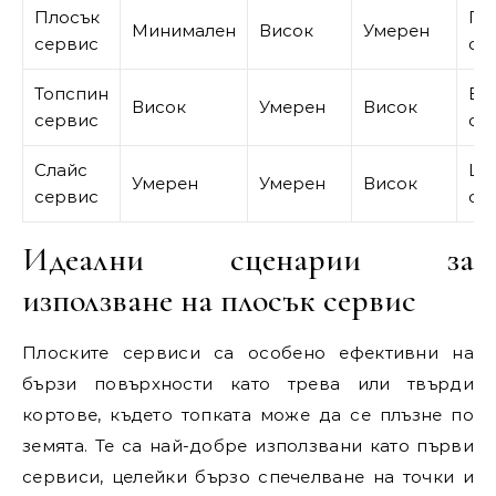
Плосък
Пъ
Минимален
Висок
Умерен
сервис
се
Топспин
Вт
Висок
Умерен
Висок
сервис
се
Слайс
Ши
Умерен
Умерен
Висок
сервис
се
Идеални сценарии за
използване на плосък сервис
Плоските сервиси са особено ефективни на
бързи повърхности като трева или твърди
кортове, където топката може да се плъзне по
земята. Те са най-добре използвани като първи
сервиси, целейки бързо спечелване на точки и