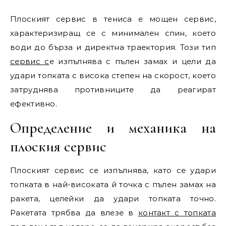
Плоският сервис в тениса е мощен сервис,
характеризиращ се с минимален спин, което
води до бърза и директна траектория. Този тип
сервис с
е изпълнява с пълен замах и цели да
удари топката с висока степен на скорост, което
затруднява противниците да реагират
ефективно.
Определение и механика на
плоския сервис
Плоският сервис се изпълнява, като се удари
топката в най-високата й точка с пълен замах на
ракета, целейки да удари топката точно.
Ракетата трябва да влезе в
контакт с топката