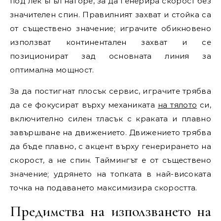
под лек ъгъл нагоре, за да генерира скорост без
значителен спин. Правилният захват и стойка са
от съществено значение; играчите обикновено
използват континентален захват и се
позиционират зад основната линия за
оптимална мощност.
За да постигнат плосък сервис, играчите трябва
да се фокусират върху механиката
на тялото
си,
включително силен тласък с краката и плавно
завършване на движението. Движението трябва
да бъде плавно, с акцент върху генерирането на
скорост, а не спин. Таймингът е от съществено
значение; удрянето на топката в най-високата
точка на подаването максимизира скоростта.
Предимства на използването на