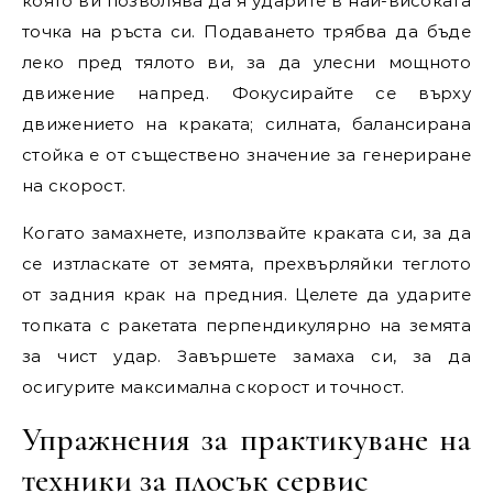
която ви позволява да я ударите в най-високата
точка на ръста си. Подаването трябва да бъде
леко пред тялото ви, за да улесни мощното
движение напред. Фокусирайте се върху
движението на краката; силната, балансирана
стойка е от съществено значение за генериране
на скорост.
Когато замахнете, използвайте краката си, за да
се изтласкате от земята, прехвърляйки теглото
от задния крак на предния. Целете да ударите
топката с ракетата перпендикулярно на земята
за чист удар. Завършете замаха си, за да
осигурите максимална скорост и точност.
Упражнения за практикуване на
техники за плосък сервис