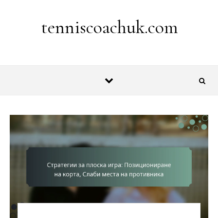
Skip to content
tenniscoachuk.com