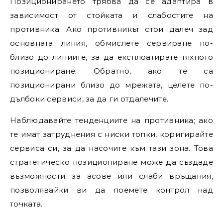
Позиционирането трябва да се адаптира в
зависимост от стойката и слабостите на
противника. Ако противникът стои далеч зад
основната линия, обмислете сервиране по-
близо до линиите, за да експлоатирате тяхното
позициониране. Обратно, ако те са
позиционирани близо до мрежата, целете по-
дълбоки сервиси, за да ги отдалечите.
Наблюдавайте тенденциите на противника; ако
те имат затруднения с ниски топки, коригирайте
сервиса си, за да насочите към тази зона. Това
стратегическо позициониране може да създаде
възможности за асове или слаби връщания,
позволявайки ви да поемете контрол над
точката.