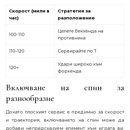
Скорост (мили в
Стратегия за
час)
разположение
Целете бекхенда на
100-110
противника
110-120
Сервирайте по Т
Удари широко към
120+
форхенда
Включване на спин за
разнообразие
Докато плоският сервис е предимно за скорост
и траектория, включването на спин може да
добави непредсказуем елемент към играта ви.