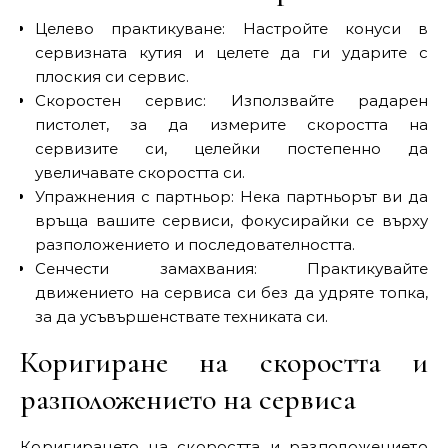
Целево практикуване: Настройте конуси в
сервизната кутия и целете да ги ударите с
плоския си сервис.
Скоростен сервис: Използвайте радарен
пистолет, за да измерите скоростта на
сервизите си, целейки постепенно да
увеличавате скоростта си.
Упражнения с партньор: Нека партньорът ви да
връща вашите сервиси, фокусирайки се върху
разположението и последователността.
Сенчести замахвания: Практикувайте
движението на сервиса си без да удряте топка,
за да усъвършенствате техниката си.
Коригиране на скоростта и
разположението на сервиса
Коригирането на скоростта и разположението