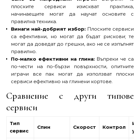
плоските сервиси изискват практика,
начинаещите могат да научат основите с
правилна техника.
Винаги най-добрият избор:
Плоските сервиси
са ефективни, но могат да бъдат рискови; те
могат да доведат до грешки, ако не се изпълнят
правилно.
По-малко ефективни на глина:
Въпреки че са
по-чести на по-бързи повърхности, опитните
играчи все пак могат да използват плоски
сервиси ефективно на глинени кортове.
Сравнение с други типове
сервиси
Тип
Ид
Спин
Скорост
Контрол
сервис
уп