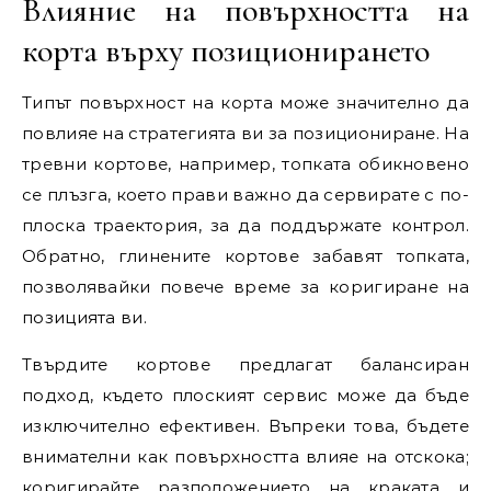
Влияние на повърхността на
корта върху позиционирането
Типът повърхност на корта може значително да
повлияе на стратегията ви за позициониране. На
тревни кортове, например, топката обикновено
се плъзга, което прави важно да сервирате с по-
плоска траектория, за да поддържате контрол.
Обратно, глинените кортове забавят топката,
позволявайки повече време за коригиране на
позицията ви.
Твърдите кортове предлагат балансиран
подход, където плоският сервис може да бъде
изключително ефективен. Въпреки това, бъдете
внимателни как повърхността влияе на отскока;
коригирайте разположението на краката и