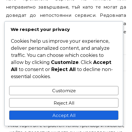
неправилно завършване, тъй като те могат да
доведат до непостоянни сервиси. Редовната
практика и обратната връзка ще ви помогнат да
We respect your privacy
усъвършенствате техниката си и да подобрите
ефективността си на корта.
Cookies help us improve your experience,
deliver personalized content, and analyze
traffic. You can choose which cookies to
allow by clicking
Customize
. Click
Accept
No Comments
All
to consent or
Reject All
to decline non-
essential cookies.
Customize
Reject All
МИА ТОРНТЪН
Accept All
Миа Торнтън е страстен тенис треньор и писател,