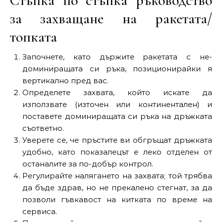
Стъпка по стъпка ръководство
за захващане на ракетата/
топката
Започнете, като държите ракетата с не-
доминиращата си ръка, позиционирайки я
вертикално пред вас.
Определете захвата, който искате да
използвате (източен или континентален) и
поставете доминиращата си ръка на дръжката
съответно.
Уверете се, че пръстите ви обгръщат дръжката
удобно, като показалецът е леко отделен от
останалите за по-добър контрол.
Регулирайте налягането на захвата; той трябва
да бъде здрав, но не прекалено стегнат, за да
позволи гъвкавост на китката по време на
сервиса.