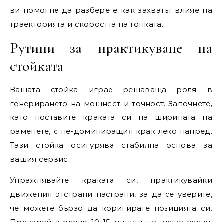
ви помогне да разберете как захватът влияе на
траекторията и скоростта на топката.
Рутини за практикуване на
стойката
Вашата стойка играе решаваща роля в
генерирането на мощност и точност. Започнете,
като поставите краката си на ширината на
раменете, с не-доминиращия крак леко напред.
Тази стойка осигурява стабилна основа за
вашия сервис.
Упражнявайте краката си, практикувайки
движения отстрани настрани, за да се уверите,
че можете бързо да коригирате позицията си.
Прекарайте около 10-15 минути на всяка сесия,