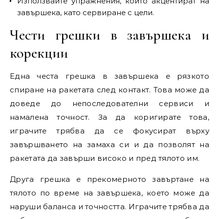
Използвайте упражнения, които акцентират на
завършека, като сервиране с цели.
Чести грешки в завършека и
корекции
Една честа грешка в завършека е рязкото
спиране на ракетата след контакт. Това може да
доведе до непоследователни сервиси и
намалена точност. За да коригирате това,
играчите трябва да се фокусират върху
завършването на замаха си и да позволят на
ракетата да завърши високо и пред тялото им.
Друга грешка е прекомерното завъртане на
тялото по време на завършека, което може да
наруши баланса и точността. Играчите трябва да