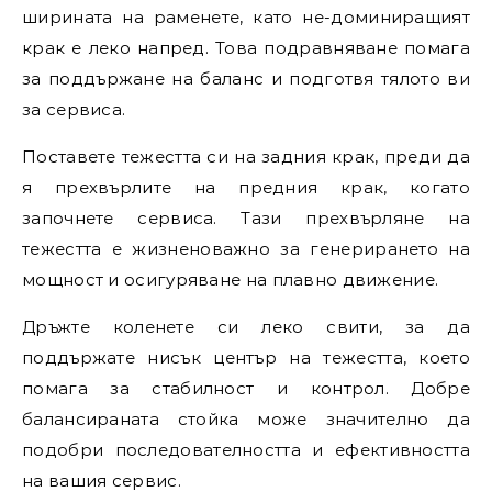
ширината на раменете, като не-доминиращият
крак е леко напред. Това подравняване помага
за поддържане на баланс и подготвя тялото ви
за сервиса.
Поставете тежестта си на задния крак, преди да
я прехвърлите на предния крак, когато
започнете сервиса. Тази прехвърляне на
тежестта е жизненоважно за генерирането на
мощност и осигуряване на плавно движение.
Дръжте коленете си леко свити, за да
поддържате нисък център на тежестта, което
помага за стабилност и контрол. Добре
балансираната стойка може значително да
подобри последователността и ефективността
на вашия сервис.