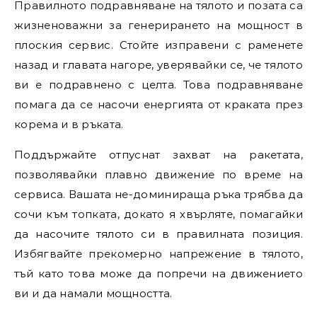
Правилното подравняване на тялото и позата са
жизненоважни за генерирането на мощност в
плоския сервис. Стойте изправени с раменете
назад и главата нагоре, уверявайки се, че тялото
ви е подравнено с целта. Това подравняване
помага да се насочи енергията от краката през
корема и в ръката.
Поддържайте отпуснат захват на ракетата,
позволявайки плавно движение по време на
сервиса. Вашата не-доминираща ръка трябва да
сочи към топката, докато я хвърляте, помагайки
да насочите тялото си в правилната позиция.
Избягвайте прекомерно напрежение в тялото,
тъй като това може да попречи на движението
ви и да намали мощността.