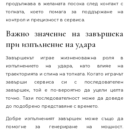
продължава в желаната посока след контакт с
топката, което помага за поддържане на
контрол и прецизност в сервиса.
Важно значение на завършека
при изпълнение на удара
Завършекът играе жизненоважна роля в
изпълнението на удара, като влияе на
траекторията и спина на топката. Когато играчът
завърши сервиса си с последователен
завършек, той е по-вероятно да уцели целта
точно. Тази последователност може да доведе
до подобрено представяне с времето.
Добре изпълненият завършек може също да
помогне за генериране на мощност.