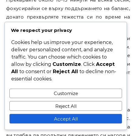
фокусирайки се върху поддържането на баланс,
докато прехвърляте тежестта си по време на
сервиса.
We respect your privacy
Помислете за използване на огледало или
Cookies help us improve your experience,
видео запис, за да анализирате стойката си.
deliver personalized content, and analyze
Това ще ви помогне да идентифицирате
traffic. You can choose which cookies to
всякакви несъответствия или
allow by clicking
Customize
. Click
Accept
All
to consent or
Reject All
to decline non-
непоследователности, които могат да повлияят
essential cookies.
на сервиса ви.
Техники за завършек
Customize
Reject All
Завършекът е от съществено значение за
мощността и точността на плоския ви сервис.
Accept All
След като направите контакт с топката, ракетата
ви трябва да продължи движението си нагоре и