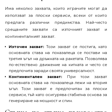
Има няколко захвата, които играчите могат да
използват за плоски сервиси, всеки от които
предлага различни предимства. Най-често
срещаните захвати са източният захват и
континенталният захват.
Източен захват:
Този захват се постига, като
основната става на показалеца се постави на
третия ъгъл на дръжката на ракетата. Позволява
по-естествено движение на китката и често се
предпочита заради своята универсалност.
Континентален захват:
При този захват
основната става на показалеца лежи на втория
ъгъл. Този захват е предпочитан за плоски
сервиси, тъй като осигурява стабилна основа за
генериране на мощност и спин.