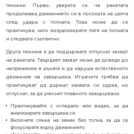
техники. Първо, уверете се, че ракетата
продължава движението си в посоката на целта
след удара с топката. Това може да се
практикува, като визуализирате пътя на топката
и следвате съответно.
Друга техника е да поддържате отпуснат захват
на ракетата. Твърдият захват може да доведе до
напрежение в ръката и да наруши естественото
движение на завършека. Играчите трябва да
практикуват да държат захвата си здрав, но
отпуснат, за да улеснят плавното завършване.
Практикувайте с огледало или видео, за да
анализирате завършека си.
Включете сянка на замах без топка, за да се
фокусирате върху движението.