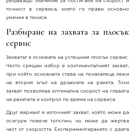
решаващо значение за постигане на скорост и
точност в сервиса, което го прави основно
умение в тениса.
Разбиране на захвата за плосък
сервис
Захватът е основата на успешния плосък сервис.
Често срещан избор е континенталният захват,
при който основната става на показалеца лежи
на втория ъгъл на дръжката на ракета. Този
захват позволява оптимална скорост на главата
на ракетата и контрол по време на сервиса.
Друг вариант е източният захват, който може да
осигури повече топспин, но може да жертва
част от скоростта. Експериментирането с двата