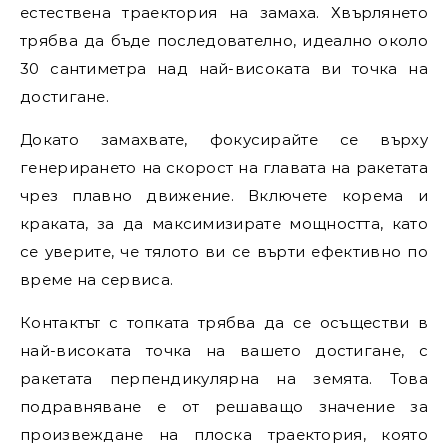
естествена траектория на замаха. Хвърлянето
трябва да бъде последователно, идеално около
30 сантиметра над най-високата ви точка на
достигане.
Докато замахвате, фокусирайте се върху
генерирането на скорост на главата на ракетата
чрез плавно движение. Включете корема и
краката, за да максимизирате мощността, като
се уверите, че тялото ви се върти ефективно по
време на сервиса.
Контактът с топката трябва да се осъществи в
най-високата точка на вашето достигане, с
ракетата перпендикулярна на земята. Това
подравняване е от решаващо значение за
произвеждане на плоска траектория, която