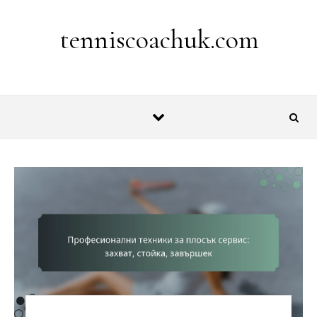
Skip to content
tenniscoachuk.com