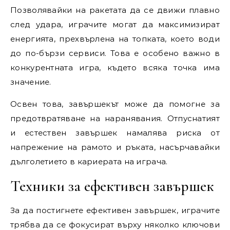
Позволявайки на ракетата да се движи плавно
след удара, играчите могат да максимизират
енергията, прехвърлена на топката, което води
до по-бързи сервиси. Това е особено важно в
конкурентната игра, където всяка точка има
значение.
Освен това, завършекът може да помогне за
предотвратяване на наранявания. Отпуснатият
и естествен завършек намалява риска от
напрежение на рамото и ръката, насърчавайки
дълголетието в кариерата на играча.
Техники за ефективен завършек
За да постигнете ефективен завършек, играчите
трябва да се фокусират върху няколко ключови