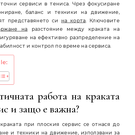
точни сервиси в тениса. Чрез фокусиране
ониране, баланс и техники на движение,
рят представянето си
на корта
. Ключовите
ържане на
разстояние между краката на
игуряване на ефективно разпределение на
стабилност и контрол по време на сервиса.
le:
тичната работа на краката
ис и защо е важна?
краката при плоския сервис се отнася до
не и техники на движение, използвани за