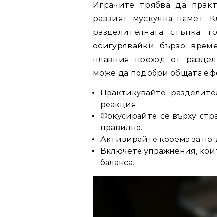
Играчите трябва да прак
развият мускулна памет. 
разделителната стъпка т
осигурявайки бързо време
плавния преход от раздел
може да подобри общата еф
Практикувайте разделите
реакция.
Фокусирайте се върху стр
правилно.
Активирайте корема за по-
Включете упражнения, коит
баланса.