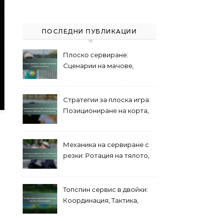
ПОСЛЕДНИ ПУБЛИКАЦИИ
Плоско сервиране:
Сценарии на мачове,
Ситуации под натиск
Стратегии за плоска игра:
Позициониране на корта,
Слаби места на
противника
Механика на сервиране с
резки: Ротация на тялото,
Движение на ръката,
Контакт с топката
Топспин сервис в двойки:
Координация, Тактика,
Позициониране