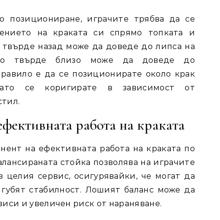
о позициониране, играчите трябва да се
жението на краката си спрямо топката и
а твърде назад може да доведе до липса на
ето твърде близо може да доведе до
равило е да се позиционирате около крак
като се коригирате в зависимост от
тил.
 ефективната работа на краката
нент на ефективната работа на краката по
алансираната стойка позволява на играчите
 целия сервис, осигурявайки, че могат да
 губят стабилност. Лошият баланс може да
иси и увеличен риск от нараняване.