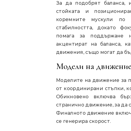
За да подобрят баланса, 
стойката и позиционира
коремните мускули по
стабилността, докато фо
помага за поддържане н
акцентират на баланса, 
движения, също могат да бъ
Модели на движение
Моделите на движение за п
от координирани стъпки, к
Обикновено включва бърз
странично движение, за да 
Финалното движение включв
се генерира скорост.