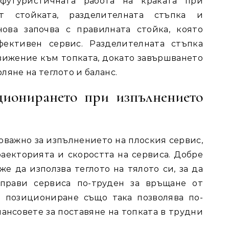
футуристичната работа на краката при
т стойката, разделителната стъпка и
нова започва с правилната стойка, която
фективен сервис. Разделителната стъпка
движение към топката, докато завършването
ляне на теглото и баланс.
ционирането при изпълнението
важно за изпълнението на плоския сервис,
раекторията и скоростта на сервиса. Добре
е да използва теглото на тялото си, за да
 прави сервиса по-труден за връщане от
 позициониране също така позволява по-
ансовете за поставяне на топката в трудни