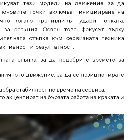
тикуват тези модели на движение, за да
Ключовите точки включват иницииране на
очно когато противникът удари топката,
 за реакция. Освен това, фокусът върху
ителната стъпка към сервизната техника
ективност и резултатност.
лната стъпка, за да подобрите времето за
аничното движение, за да се позиционирате
добра стабилност по време на сервиса.
о акцентират на бързата работа на краката и