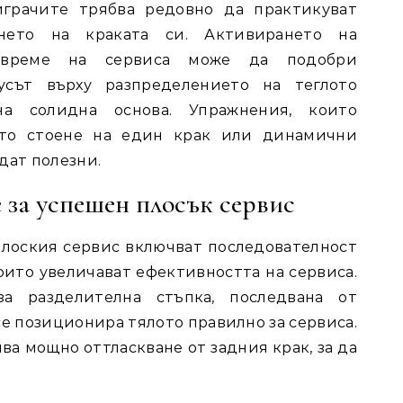
играчите трябва редовно да практикуват
нето на краката си. Активирането на
 време на сервиса може да подобри
кусът върху разпределението на теглото
а солидна основа. Упражнения, които
като стоене на един крак или динамични
дат полезни.
 за успешен плосък сервис
лоския сервис включват последователност
оито увеличават ефективността на сервиса.
а разделителна стъпка, последвана от
се позиционира тялото правилно за сервиса.
а мощно оттласкване от задния крак, за да