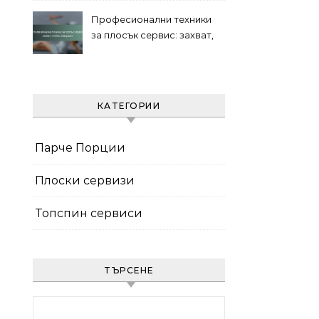
Професионални техники
за плосък сервис: захват,
стойка, завършек
КАТЕГОРИИ
Парче Порции
Плоски сервизи
Топспин сервиси
ТЪРСЕНЕ
Search for: