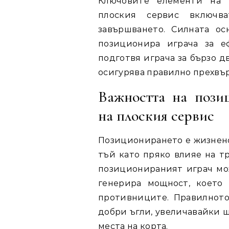
Ключовите елементи на 
плоския сервис включва
завършването. Силната ос
позиционира играча за е
подготвя играча за бързо 
осигурява правилно прехвър
Важността на пози
на плоския сервис
Позиционирането е жизнено
тъй като пряко влияе на т
позиционираният играч мож
генерира мощност, което
противниците. Правилното
добри ъгли, увеличавайки ш
места
на корта
.