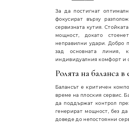
За да постигнат оптималн
фокусират върху разполо
сервизната кутия. Стойкат
мощност, докато стоен
неправилни удари. Добро п
зад основната линия, 
индивидуалния комфорт и с
Ролята на баланса в
Балансът е критичен компо
време на плоския сервис. Б
да поддържат контрол през
генерират мощност, без да
доведе до непостоянни серв