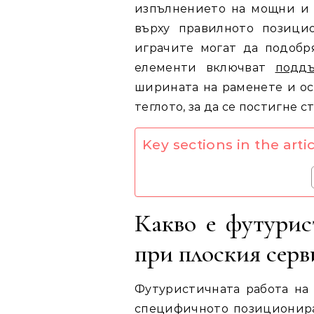
изпълнението на мощни и 
върху правилното позици
играчите могат да подоб
елементи включват
подд
ширината на раменете и ос
теглото, за да се постигне 
Key sections in the artic
Какво е футурис
при плоския серв
Футуристичната работа на 
специфичното позиционира